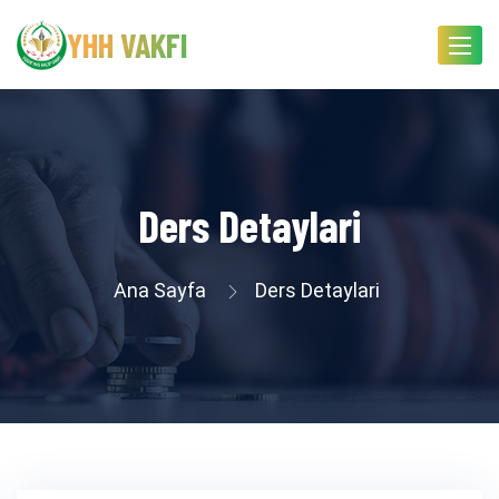
YHH VAKFI
Toggle
navigat
Ders Detaylari
Ana Sayfa
Ders Detaylari