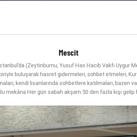
Mescit
İstanbul’da (Zeytinburnu, Yusuf Has Hacib Vakfı Uygur Me
biriyle buluşarak hasret gidermeleri, sohbet etmeleri, Kur
ları, kendi lisanlarında sohbetlere katılmaları, bazen vak
u mekâna Her gün sabah akşam 50 den fazla kişi gelip 