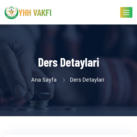
YHH VAKFI
Toggle
navigat
Ders Detaylari
Ana Sayfa
Ders Detaylari