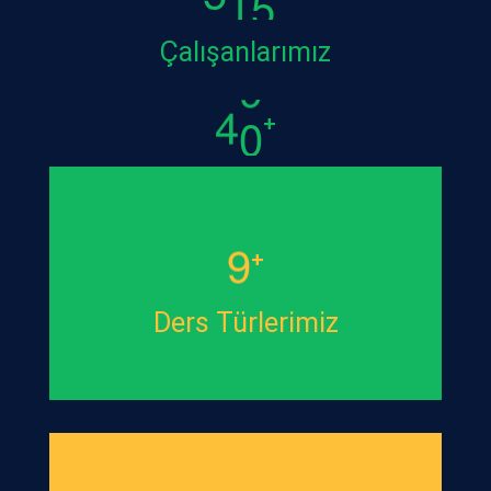
Çalışanlarımız
4
0
+
9
+
Ders Türlerimiz