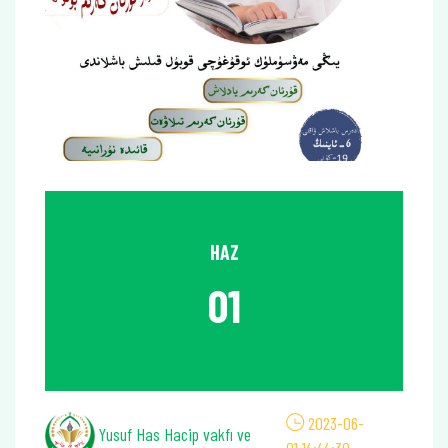
HAZ
01
2023-06-
Yusuf Has Hacip vakfı ve