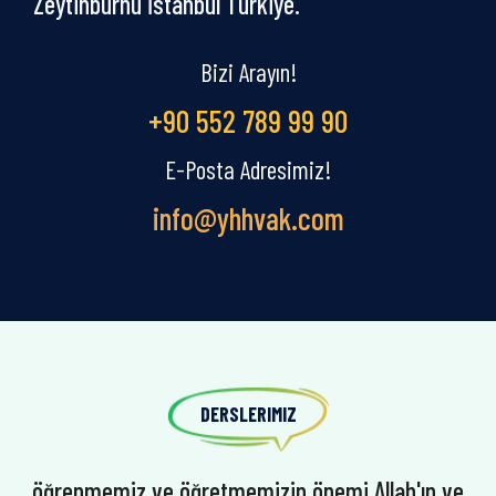
Zeytinburnu İstanbul Türkiye.
Bizi Arayın!
+90 552 789 99 90
E-Posta Adresimiz!
info@yhhvak.com
DERSLERIMIZ
öğrenmemiz ve öğretmemizin önemi Allah'ın ve