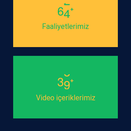
6
4
+
Faaliyetlerimiz
3
9
+
Video içeriklerimiz