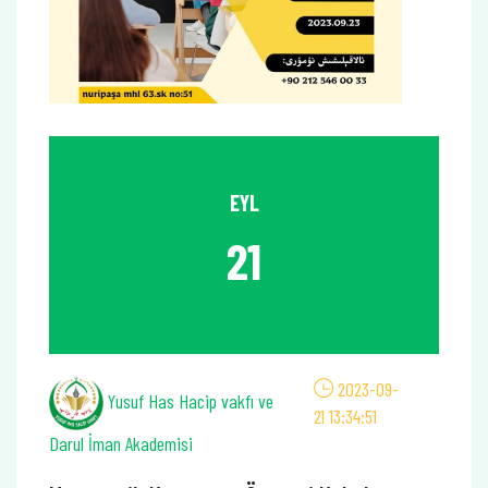
EYL
21
2023-09-
Yusuf Has Hacip vakfı ve
21 13:34:51
Darul İman Akademisi